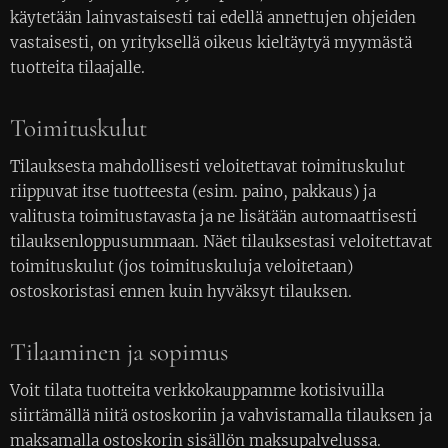
käytetään lainvastaisesti tai edellä annettujen ohjeiden
vastaisesti, on yrityksellä oikeus kieltäytyä myymästä
tuotteita tilaajalle.
Toimituskulut
Tilauksesta mahdollisesti veloitettavat toimituskulut
riippuvat itse tuotteesta (esim. paino, pakkaus) ja
valitusta toimitustavasta ja ne lisätään automaattisesti
tilauksenloppusummaan. Näet tilauksestasi veloitettavat
toimituskulut (jos toimituskuluja veloitetaan)
ostoskoristasi ennen kuin hyväksyt tilauksen.
Tilaaminen ja sopimus
Voit tilata tuotteita verkkokauppamme kotisivuilla
siirtämällä niitä ostoskoriin ja vahvistamalla tilauksen ja
maksamalla ostoskorin sisällön maksupalvelussa.