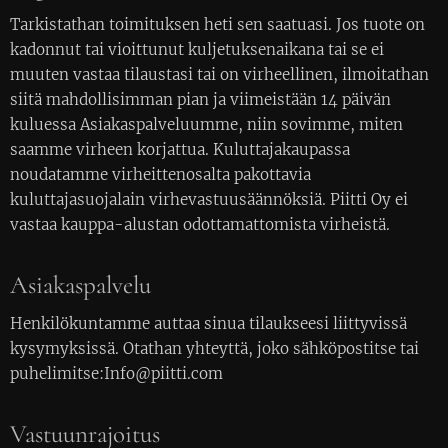
Tarkistathan toimituksen heti sen saatuasi. Jos tuote on
kadonnut tai vioittunut kuljetuksenaikana tai se ei
muuten vastaa tilaustasi tai on virheellinen, ilmoitathan
siitä mahdollisimman pian ja viimeistään 14 päivän
kuluessa Asiakaspalveluumme, niin sovimme, miten
saamme virheen korjattua. Kuluttajakaupassa
noudatamme virheittenosalta pakottavia
kuluttajasuojalain virhevastuusäännöksiä. Piitti Oy ei
vastaa kauppa-alustan odottamattomista virheistä.
Asiakaspalvelu
Henkilökuntamme auttaa sinua tilaukseesi liittyvissä
kysymyksissä. Otathan yhteyttä, joko sähköpostitse tai
puhelimitse:Info@piitti.com
Vastuunrajoitus