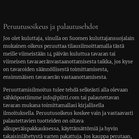
Peruutusoikeus ja palautusehdot
Jos olet kuluttaja, sinulla on Suomen kuluttajansuojalain
mukainen oikeus peruuttaa tilausilmoittamalla tästä
meille viimeistään 14 päivän kuluttua tavaran tai
viimeisen tavaraeränvastaanottamisesta taikka, jos kyse
on tavaroiden säännöllisestä toimittamisesta,
ensimmäisen tavaraerän vastaanottamisesta.
Peruuttamisilmoitus tulee tehdä selkeästi alla olevaan
sähköpostiimme info@piitti.com tai palautettavan
tavaran mukana toimittamallasi kirjallisella
ilmoituksella. Peruutusoikeus koskee vain ja vastaavasti
palautettavien tuotteiden on oltava
alkuperäispakkauksessa, käyttämättömiä ja hyvin
takaisinlähetystä varten pakattuja. Jos kauppa perutaan,