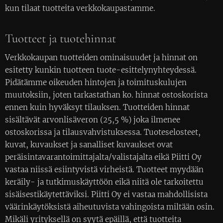
kun tilaat tuotteita verkkokaupastamme.
Tuotteet ja tuotehinnat
Verkkokaupan tuotteiden ominaisuudet ja hinnat on
esitetty kunkin tuotteen tuote-esittelynyhteydessä.
Pidätämme oikeuden hintojen ja toimituskulujen
muutoksiin, joten tarkastathan ko. hinnat ostoskorista
ennen kuin hyväksyt tilauksen. Tuotteiden hinnat
sisältävät arvonlisäveron (25,5 %) joka ilmenee
ostoskorissa ja tilausvahvistuksessa. Tuoteselosteet,
kuvat, kuvaukset ja sanalliset kuvaukset ovat
peräisintavarantoimittajalta/valistajalta eikä Piitti Oy
vastaa niissä esiintyvistä virheistä. Tuotteet myydään
keräily- ja tutkimuskäyttöön eikä niitä ole tarkoitettu
sisäisestikäytettäviksi. Piitti Oy ei vastaa mahdollisista
väärinkäytöksistä aiheutuvista vahingoista miltään osin.
Mikäli yrityksellä on syytä epäillä, että tuotteita