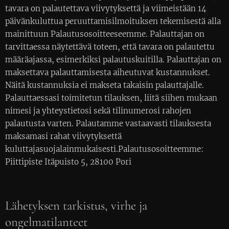
tavara on palautettava viivytyksettä ja viimeistään 14
päivänkuluttua peruuttamisilmoituksen tekemisestä alla
mainittuun Palautusosoitteeseemme. Palauttajan on
tarvittaessa näytettävä toteen, että tavara on palautettu
määräajassa, esimerkiksi palautuskuitilla. Palauttajan on
maksettava palauttamisesta aiheutuvat kustannukset.
Näitä kustannuksia ei makseta takaisin palauttajalle.
Palauttaessasi toimitetun tilauksen, liitä siihen mukaan
nimesi ja yhteystietosi sekä tilinumerosi rahojen
palautusta varten. Palautamme vastaavasti tilauksesta
maksamasi rahat viivytyksettä
kuluttajasuojalainmukaisesti.Palautusosoitteemme:
Piittipiste Itäpuisto 5, 28100 Pori
Lähetyksen tarkistus, virhe ja
ongelmatilanteet