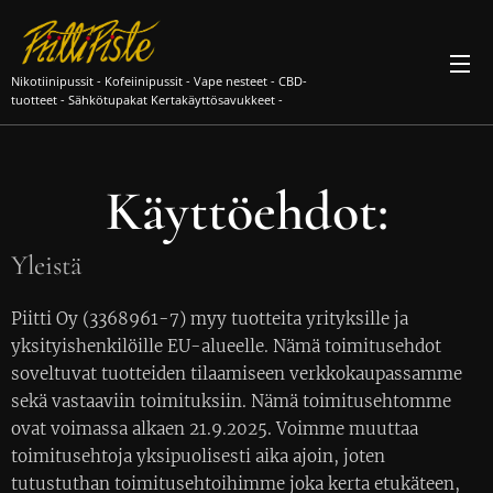
pe
Nikotiinipussit - Kofeiinipussit - Vape nesteet - CBD-
tuotteet - Sähkötupakat Kertakäyttösavukkeet -
Sähkötupakanesteet
Käyttöehdot:
Yleistä
Piitti Oy (3368961-7) myy tuotteita yrityksille ja
yksityishenkilöille EU-alueelle. Nämä toimitusehdot
soveltuvat tuotteiden tilaamiseen verkkokaupassamme
sekä vastaaviin toimituksiin. Nämä toimitusehtomme
ovat voimassa alkaen 21.9.2025. Voimme muuttaa
toimitusehtoja yksipuolisesti aika ajoin, joten
tutustuthan toimitusehtoihimme joka kerta etukäteen,