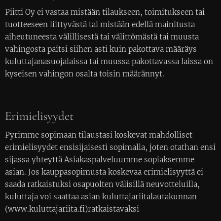
Piitti Oy ei vastaa mistään tilaukseen, toimitukseen tai
tuotteeseen liittyvästä tai mistään edellä mainitusta
aiheutuneesta välillisestä tai välittömästä tai muusta
vahingosta paitsi siihen asti kuin pakottava määräys
kuluttajanasuojalaissa tai muussa pakottavassa laissa on
kyseisen vahingon osalta toisin määrännyt.
Erimielisyydet
Pyrimme sopimaan tilaustasi koskevat mahdolliset
erimielisyydet ensisijaisesti sopimalla, joten otathan ensi
sijassa yhteyttä Asiakaspalveluumme sopiaksemme
asian. Jos kauppasopimusta koskevaa erimielisyyttä ei
saada ratkaistuksi osapuolten välisillä neuvotteluilla,
kuluttaja voi saattaa asian kuluttajariitalautakunnan
(www.kuluttajariita.fi)ratkaistavaksi