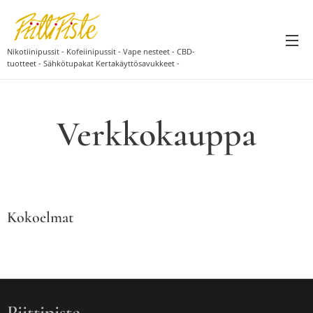
pe
Nikotiinipussit - Kofeiinipussit - Vape nesteet - CBD-
tuotteet - Sähkötupakat Kertakäyttösavukkeet -
Sähkötupakanesteet
Verkkokauppa
Kokoelmat
Piittipiste