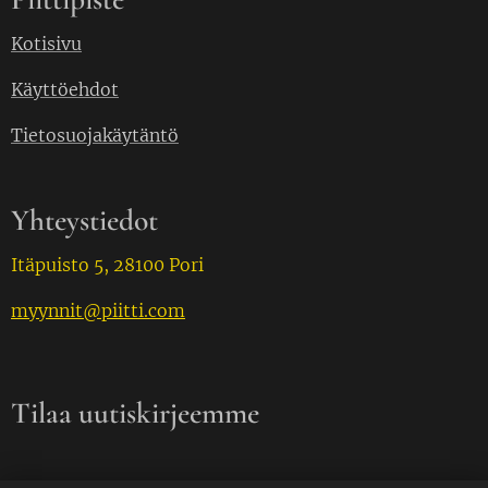
Kotisivu
Käyttöehdot
Tietosuojakäytäntö
Yhteystiedot
Itäpuisto 5, 28100 Pori
myynnit@piitti.com
Tilaa uutiskirjeemme